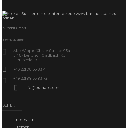
burnabit GmbH
Internetagentur
Alte Wipperführter Strasse 95a
51467 Bergisch Gladbach Köln
Deutschland
+49 221 98 55 83 41
+49 221 98 55 83 73
info@burnabit.com
SEITEN
Impressum
Sitemap