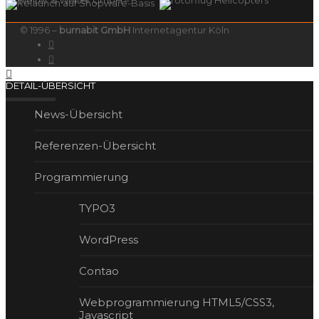
© 1996 –
burnabit GmbH
Internetagentur Köln
DETAIL-ÜBERSICHT
News-Übersicht
Referenzen-Übersicht
Program­mierung
TYPO3
WordPress
Contao
Webprogrammierung HTML5/CSS3,
Javascript