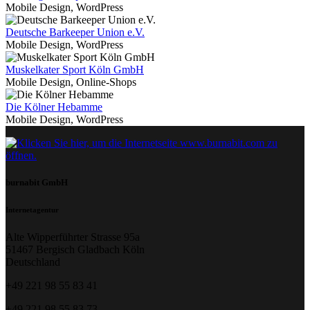
Mobile Design, WordPress
Deutsche Barkeeper Union e.V.
Mobile Design, WordPress
Muskelkater Sport Köln GmbH
Mobile Design, Online-Shops
Die Kölner Hebamme
Mobile Design, WordPress
burnabit GmbH
Internetagentur
Alte Wipperführter Strasse 95a
51467 Bergisch Gladbach Köln
Deutschland
+49 221 98 55 83 41
+49 221 98 55 83 73