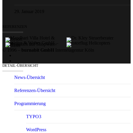
29. Januar 2019
REFERENZEN
© 1996 –
burnabit GmbH
Internetagentur Köln
DETAIL-ÜBERSICHT
News-Übersicht
Referenzen-Übersicht
Program­mierung
TYPO3
WordPress