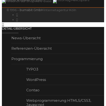
© 1996 –
burnabit GmbH
Internetagentur Köln
DETAIL-ÜBERSICHT
News-Übersicht
Referenzen-Übersicht
Program­mierung
TYPO3
WordPress
Contao
Webprogrammierung HTML5/CSS3,
Javascript