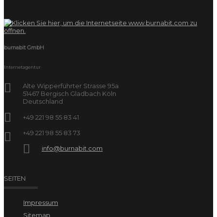
burnabit GmbH
Internetagentur
Alte Wipperführter Strasse 95a
51467 Bergisch Gladbach Köln
Deutschland
+49 221 98 55 83 41
+49 221 98 55 83 73
info@burnabit.com
SEITEN
Impressum
Sitemap