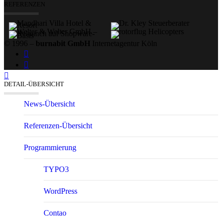
REFERENZEN
© 1996 –
burnabit GmbH
Internetagentur Köln
DETAIL-ÜBERSICHT
News-Übersicht
Referenzen-Übersicht
Program­mierung
TYPO3
WordPress
Contao