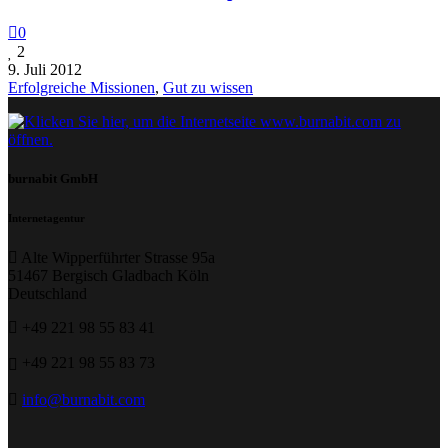
0
2
9. Juli 2012
Erfolgreiche Missionen
,
Gut zu wissen
burnabit GmbH
Internetagentur
Alte Wipperführter Strasse 95a
51467 Bergisch Gladbach Köln
Deutschland
+49 221 98 55 83 41
+49 221 98 55 83 73
info@burnabit.com