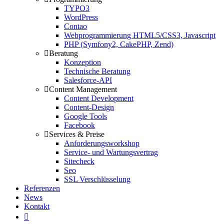
TYPO3
WordPress
Contao
Webprogrammierung HTML5/CSS3, Javascript
PHP (Symfony2, CakePHP, Zend)
Beratung
Konzeption
Technische Beratung
Salesforce-API
Content Management
Content Development
Content-Design
Google Tools
Facebook
Services & Preise
Anforderungsworkshop
Service- und Wartungsvertrag
Sitecheck
Seo
SSL Verschlüsselung
Referenzen
News
Kontakt