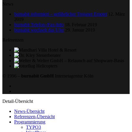
News
burnabit informiert – gefährlicher Trojaner Emotet
12. März
2019
burnabit Telefon-/Fax-Info
18. Februar 2019
burnabit wechselt das Ufer
29. Januar 2019
Referenzen
© 1996 –
burnabit GmbH
Internetagentur Köln
Detail-Übersicht
News-Übersicht
Referenzen-Übersicht
Program­mierung
TYPO3