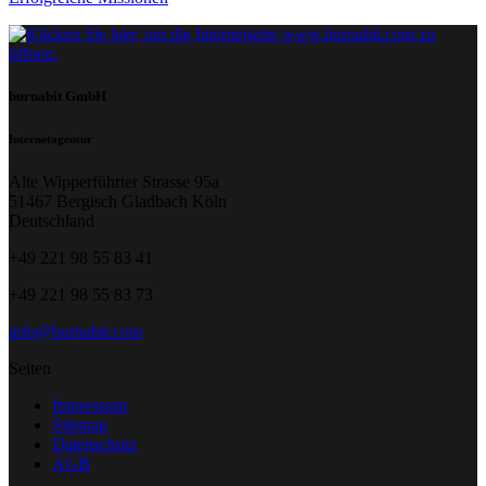
burnabit GmbH
Internetagentur
Alte Wipperführter Strasse 95a
51467 Bergisch Gladbach Köln
Deutschland
+49 221 98 55 83 41
+49 221 98 55 83 73
info@burnabit.com
Seiten
Impressum
Sitemap
Datenschutz
AGB