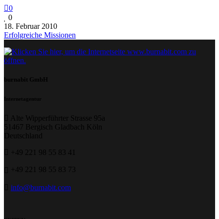
0
0
18. Februar 2010
Erfolgreiche Missionen
burnabit GmbH
Internetagentur
Alte Wipperführter Strasse 95a
51467 Bergisch Gladbach Köln
Deutschland
+49 221 98 55 83 41
+49 221 98 55 83 73
info@burnabit.com