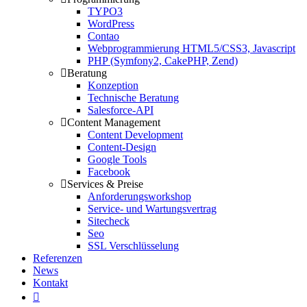
TYPO3
WordPress
Contao
Webprogrammierung HTML5/CSS3, Javascript
PHP (Symfony2, CakePHP, Zend)
Beratung
Konzeption
Technische Beratung
Salesforce-API
Content Management
Content Development
Content-Design
Google Tools
Facebook
Services & Preise
Anforderungsworkshop
Service- und Wartungsvertrag
Sitecheck
Seo
SSL Verschlüsselung
Referenzen
News
Kontakt