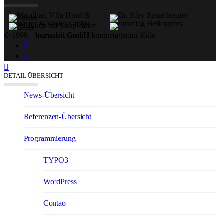
© 1996 –
burnabit GmbH
Internetagentur Köln
DETAIL-ÜBERSICHT
News-Übersicht
Referenzen-Übersicht
Program­mierung
TYPO3
WordPress
Contao