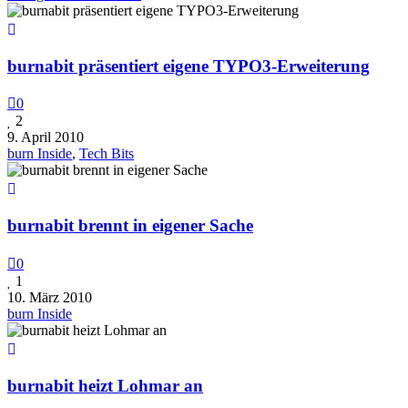
burnabit präsentiert eigene TYPO3-Erweiterung
0
2
9. April 2010
burn Inside
,
Tech Bits
burnabit brennt in eigener Sache
0
1
10. März 2010
burn Inside
burnabit heizt Lohmar an