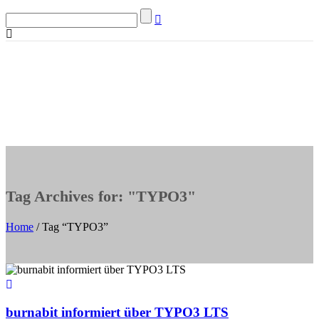
Tag Archives for: "TYPO3"
Home
/ Tag “TYPO3”
burnabit informiert über TYPO3 LTS