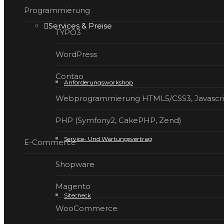
Program­mierung
Services & Preise
TYPO3
WordPress
Contao
Anforderungsworkshop
Webprogrammierung HTML5/CSS3, Javascri
PHP (Symfony2, CakePHP, Zend)
Service- Und Wartungsvertrag
E-Com­merce
Shopware
Magento
Sitecheck
WooCommerce