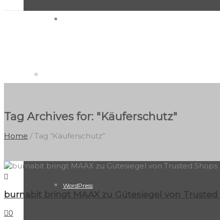
Trusted Shops Zertifizierung
Programmierung
Tag Archives for: "Käuferschutz"
TYPO3
Home
/ Tag “Käuferschutz”
WordPress
burnabit bringt MAAX zu Gütesiegel von Trusted
0