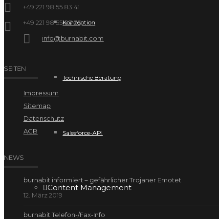
+49 221 98 55 83 41
+49 221 98 55 83 73
Konzeption
info@burnabit.com
SEITEN
Technische Beratung
Impressum
Sitemap
Datenschutz
AGB
Salesforce-API
NEWS
burnabit informiert – gefährlicher Trojaner Emotet
Content Management
12. März 2019
burnabit Telefon-/Fax-Info