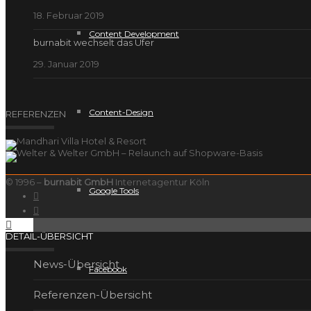
18. Februar 2019
Content Development
burnabit wechselt das Ufer
29. Januar 2019
Content-Design
REFERENZEN
© 1996 –
burnabit GmbH
Internetagentur Köln
Google Tools
DETAIL-ÜBERSICHT
News-Übersicht
Facebook
Referenzen-Übersicht