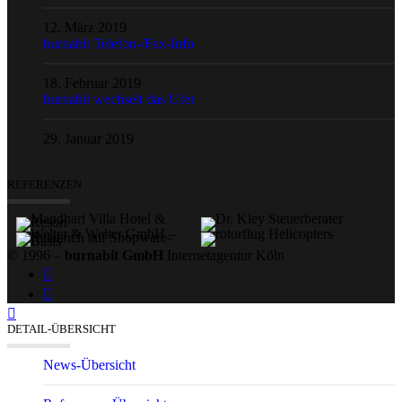
12. März 2019
burnabit Telefon-/Fax-Info
18. Februar 2019
burnabit wechselt das Ufer
29. Januar 2019
REFERENZEN
© 1996 –
burnabit GmbH
Internetagentur Köln
DETAIL-ÜBERSICHT
News-Übersicht