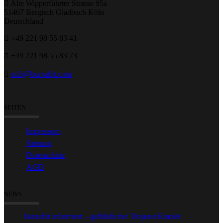
Alte Wipperführter Strasse 95a
51467 Bergisch Gladbach Köln
Deutschland
+49 221 98 55 83 41
+49 221 98 55 83 73
info@burnabit.com
SEITEN
Impressum
Sitemap
Datenschutz
AGB
NEWS
burnabit informiert – gefährlicher Trojaner Emotet