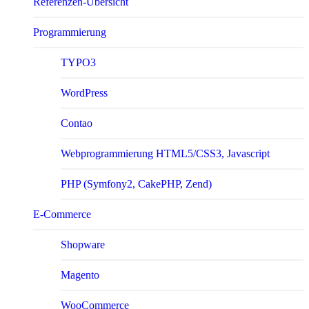
Referenzen-Übersicht
Program­mierung
TYPO3
WordPress
Contao
Webprogrammierung HTML5/CSS3, Javascript
PHP (Symfony2, CakePHP, Zend)
E-Com­merce
Shopware
Magento
WooCommerce