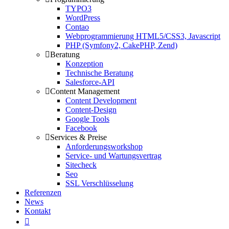
TYPO3
WordPress
Contao
Webprogrammierung HTML5/CSS3, Javascript
PHP (Symfony2, CakePHP, Zend)
Beratung
Konzeption
Technische Beratung
Salesforce-API
Content Management
Content Development
Content-Design
Google Tools
Facebook
Services & Preise
Anforderungsworkshop
Service- und Wartungsvertrag
Sitecheck
Seo
SSL Verschlüsselung
Referenzen
News
Kontakt